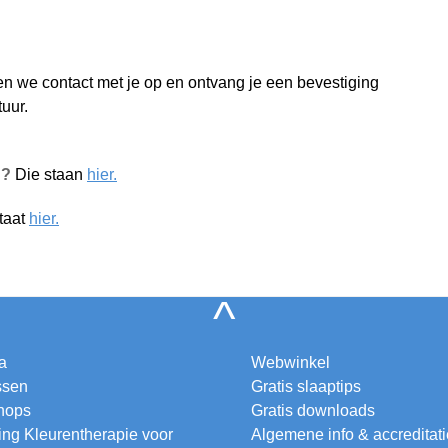
en we contact met je op en ontvang je een bevestiging
uur.
n?
Die staan
hier.
taat
hier.
^
a
Webwinkel
ssen
Gratis slaaptips
hops
Gratis downloads
ing Kleurentherapie voor
Algemene info & accreditat