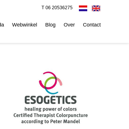
T 06 20536275
da
Webwinkel
Blog
Over
Contact