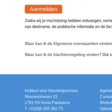
Aanmelden
Zodra wij je inschrijving hebben ontvangen, nem
van deelname, de praktische informatie en de fact
Waar kan ik de Algemene voorwaarden vinde
Waar kan ik de klachtenregeling vinden?
Die s
Instituut voor Kleurenpunctuur
Agend
Nieuwenhoven 23
Cursu
1761 HV Anna Paulowna
Works
T +31(0)6 205 362 75
Opleid