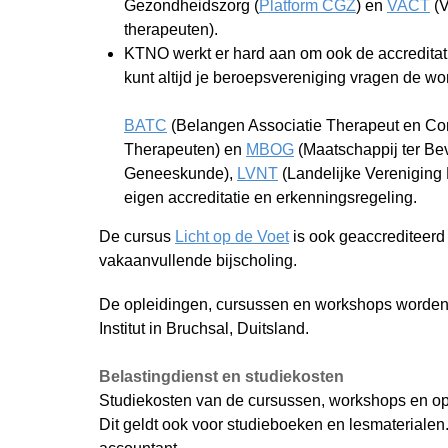
Gezondheidszorg (
Platform CGZ
) en
VACT
(V
therapeuten).
KTNO werkt er hard aan om ook de accreditat
kunt altijd je beroepsvereniging vragen de wo
BATC
(Belangen Associatie Therapeut en C
Therapeuten) en
MBOG
(Maatschappij ter Be
Geneeskunde),
LVNT
(Landelijke Vereniging
eigen accreditatie en erkenningsregeling.
De cursus
Licht op de Voet
is ook geaccrediteerd
vakaanvullende bijscholing.
De opleidingen, cursussen en workshops worden 
Institut in Bruchsal, Duitsland.
Belastingdienst en studiekosten
Studiekosten van de cursussen, workshops en oplei
Dit geldt ook voor studieboeken en lesmaterialen.