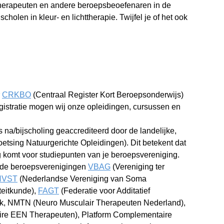
etherapeuten en andere beroepsbeoefenaren in de
olen in kleur- en lichttherapie. Twijfel je of het ook
r
CRKBO
(Centraal Register Kort Beroepsonderwijs)
egistratie mogen wij onze opleidingen, cursussen en
 na/bijscholing geaccrediteerd door de landelijke,
Toetsing Natuurgerichte Opleidingen). Dit betekent dat
 komt voor studiepunten van je beroepsvereniging.
r de beroepsverenigingen
VBAG
(Vereniging ter
NVST
(Nederlandse Vereniging van Soma
teitkunde),
FAGT
(Federatie voor Additatief
k, NMTN (Neuro Musculair Therapeuten Nederland),
aire EEN Therapeuten), Platform Complementaire