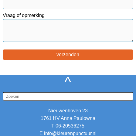
Vraag of opmerking
^
Nieuwenhoven 23
1761 HV Anna Paulowna
T 06-20536275
E
info@kleurenpunctuur.nl